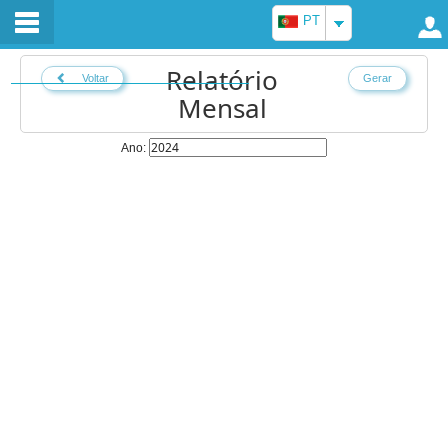
PT
Relatório
Voltar
Gerar
Mensal
Ano: