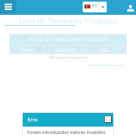
PT
Lista de Tamanhos Produtos
Lista de Tamanhos Produtos
Nome
Descrição
Sigla
Não há dados disponíveis!
Adicionar novo registo
Erro
Foram introduzidos Valores Invalidos